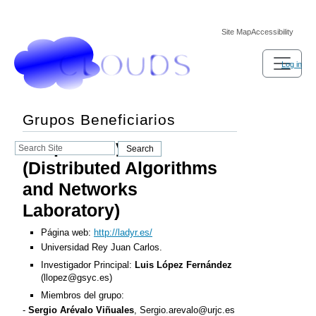
Site Map
Accessibility
Log in
Grupos Beneficiarios
Grupo LADyR
Search
Search
Site
(Distributed Algorithms
and Networks
Laboratory)
Página web:
http://ladyr.es/
Universidad Rey Juan Carlos.
Investigador Principal:
Luis López Fernández
(llopez@gsyc.es)
Miembros del grupo:
-
Sergio Arévalo Viñuales
, Sergio.arevalo@urjc.es