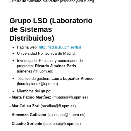
-
Enrique Soriano Salvador
(esoriano@lsub.org)
Grupo LSD (Laboratorio
de Sistemas
Distribuidos)
Página web:
http://lsd.ls.fi.upm.es/lsd
Universidad Politécnica de Madrid.
Investigador Principal y coordinador del
programa:
Ricardo Jiménez Peris
(rjimenez@fi.upm.es)
Técnico de gestión:
Laura Lupiañez Alonso
(lauralupianez@upm.es)
Miembros del grupo:
-
Marta Patiño Martínez
(mpatino@fi.upm.es)
- Mar Callau Zori
(mcallau@fi.upm.es)
-
Vincenzo Gulisano
(vgulisano@fi.upm.es)
-
Claudio Soriente
(csoriente@fi.upm.es)