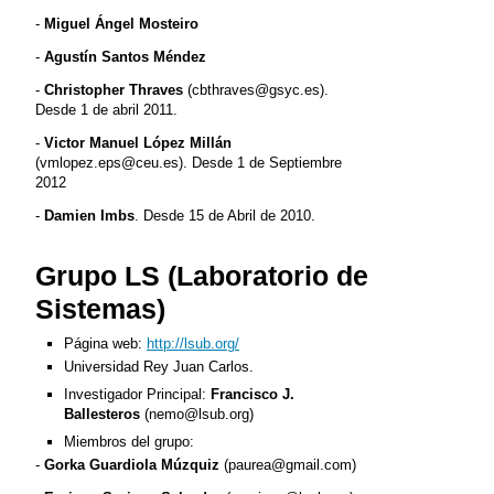
-
Miguel Ángel Mosteiro
-
Agustín Santos Méndez
-
Christopher Thraves
(cbthraves@gsyc.es).
Desde 1 de abril 2011.
-
Victor Manuel López Millán
(vmlopez.eps@ceu.es). Desde 1 de Septiembre
2012
-
Damien Imbs
. Desde 15 de Abril de 2010.
Grupo LS (Laboratorio de
Sistemas)
Página web:
http://lsub.org/
Universidad Rey Juan Carlos.
Investigador Principal:
Francisco J.
Ballesteros
(nemo@lsub.org)
Miembros del grupo:
-
Gorka Guardiola Múzquiz
(paurea@gmail.com)