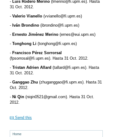
-
Luis Rodero Merino
(lmerino@fi.upm.es). Hasta
31 Oct. 2012.
-
Valerio Vianello
(vvianello@fi.upm.es)
-
Iván Brondino
(ibrondino@fi.upm.es)
-
Ernesto Jiménez Merino
(ernes@eui.upm.es)
-
Tonghong Li
(tonghong@fi.upm.es)
-
Francisco Pérez Sorrorsal
(fpsorrosal@fi.upm.es). Hasta 31 Oct. 2012.
-
Tristan Adrien Allard
(tallard@fi.upm.es). Hasta
31 Oct. 2012.
-
Ganggao Zhu
(zhuganggao@fi.upm.es). Hasta 31
Oct. 2012.
-
Ni Qin
(niqin0521@gmail.com). Hasta 31 Oct.
2012.
Send this
Home